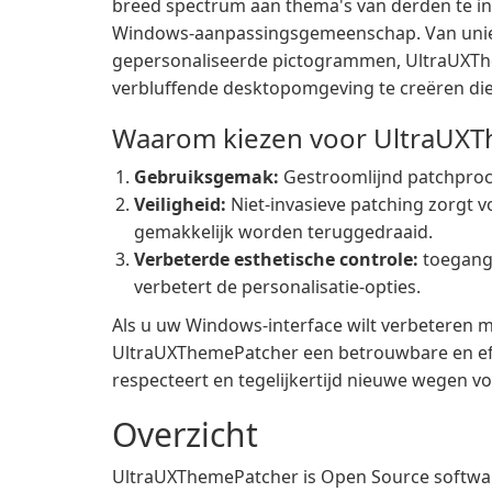
breed spectrum aan thema's van derden te ins
Windows-aanpassingsgemeenschap. Van unieke
gepersonaliseerde pictogrammen, UltraUXTh
verbluffende desktopomgeving te creëren die
Waarom kiezen voor UltraUX
Gebruiksgemak:
Gestroomlijnd patchproce
Veiligheid:
Niet-invasieve patching zorgt vo
gemakkelijk worden teruggedraaid.
Verbeterde esthetische controle:
toegang 
verbetert de personalisatie-opties.
Als u uw Windows-interface wilt verbeteren m
UltraUXThemePatcher een betrouwbare en effi
respecteert en tegelijkertijd nieuwe wegen vo
Overzicht
UltraUXThemePatcher is Open Source softwa