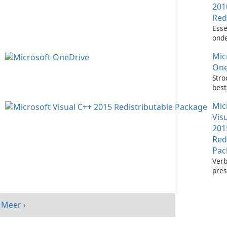
201
Red
Esse
onde
het 
Mic
Visu
toep
One
Stro
bes
met 
Mic
One
Vis
201
Red
Pac
Verb
pres
sys
Micr
C++
Meer ›
Redi
Pack