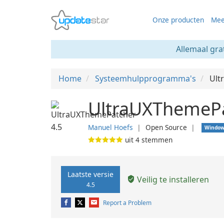
Onze producten
Mee
Allemaal gra
Home
Systeemhulpprogramma's
Ult
UltraUXThemePa
Manuel Hoefs
❘
Open Source
❘
Windo
uit
4
stemmen
Laatste versie
Veilig te installeren
4.5
Report a Problem